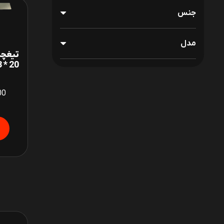
جنس
مدل
20 * 3 HONGDA Co5%
00