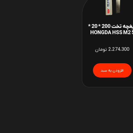
تیغچه تخت 200 * 20 *
5 HONGDA
2،274،300
تومان