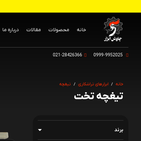
خانه
محصولات
مقالات
درباره ما
021-28426366
0999-9952025
خانه
/
ابزارهای تراشکاری
/
تیغچه
تیغچه تخت
برند