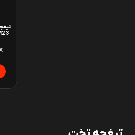
3 HONGDA HSS M2
00
تیغچه تخت