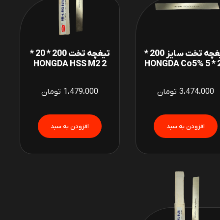
تیغچه تخت سایز 200 *
تیغچه تخت 200 * 20 *
2 HONGDA HSS M2
20 * 
3،474،000
تومان
1،479،000
تومان