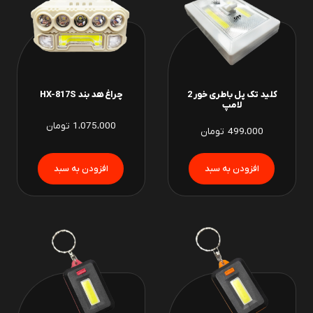
کلید تک پل باطری خور 2
چراغ هد بند HX-817S
لامپ
1،075،000
تومان
499،000
تومان