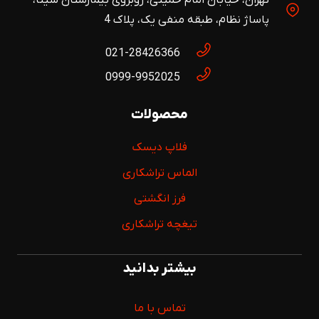
تهران، خیابان امام خمینی، روبروی بیمارستان سینا،
پاساژ نظام، طبقه منفی یک، پلاک 4
021-28426366
0999-9952025
محصولات
فلاپ دیسک
الماس تراشکاری
فرز انگشتی
تیغچه تراشکاری
بیشتر بدانید
تماس با ما