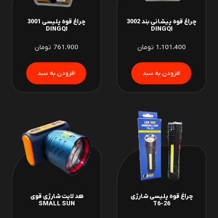
چراغ قوه پیشانی بند 3002
چراغ قوه پلیسی 3001
DINGQI
DINGQI
1،101،400
تومان
761،900
تومان
چراغ قوه پلیسی شارژی
هد لایت شارژی قوی
SMALL SUN
T6-26