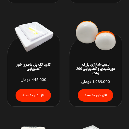
لامپ شارژی بزرگ
کلید تک پل باطری خور
خورشیدی و آهنربایی 200
آهنربایی
وات
445،000
تومان
1،989،000
تومان