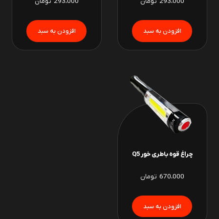
293،000
تومان
293،000
تومان
چراغ قوه باطری خور Q5
670،000
تومان