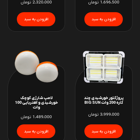
1،696،500
تومان
2،320،000
تومان
پروژکتور خورشیدی چند
لامپ شارژی کوچک
کاره 200 وات BIG SUN
خورشیدی و آهنربایی 100
وات
3،999،000
تومان
1،489،000
تومان