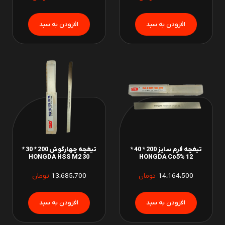
تیغچه فرم سایز 200 * 40 *
تیغچه چهارگوش 200 * 30 *
30 HONGDA HSS M2
12 HONGDA Co5%
14،164،500
تومان
13،685،700
تومان