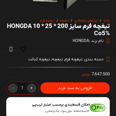
خانه
/
ابزارهای تراشکاری
/
تیغچه
/
تیغچه فرم
تیغچه فرم سایز 200 * 25 * 10 HONGDA
Co5%
نام برند :
HONGDA
دسته بندی :
تیغچه فرم
,
تیغچه
,
تیغچه کبالت
7،647،500
تومان
تیغچه
افزودن به سبد خرید
-
+
فرم
سایز
امکان قسط‌بندی برحسب اعتبار ترب‌پی
200
۴ قسط ماهانه. بدون سود، چک و ضامن.
*