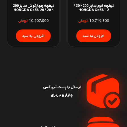
تیغچه فرم سایز 200 * 30 *
تیغچه چهارگوش سایز 200
* 20 * 20 HONGDA Co5%
12 HONGDA Co5%
10،719،800
تومان
10،507،000
تومان
ارسال با پست تیپاکس
چاپار و باربری