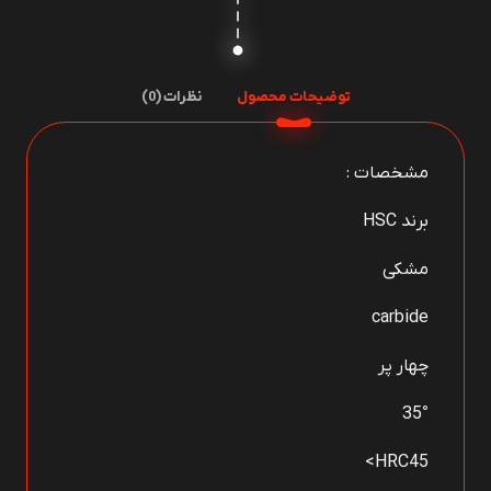
توضیحات محصول
نظرات (0)
مشخصات :
برند HSC
مشکی
carbide
چهار پر
35°
HRC45>