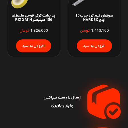
سوهان نیم گرد چوب 10
پد پشت کرکی فومی منعطف
اینچ HARDEX
150 میلیمتر RIZO M14
1،413،100
تومان
1،326،000
تومان
ارسال با پست تیپاکس
چاپار و باربری