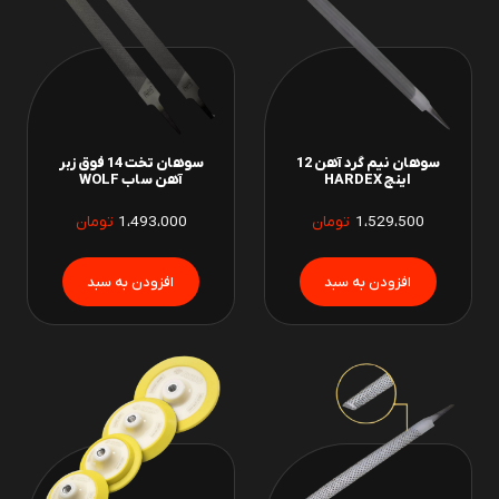
سوهان نیم گرد آهن 12
سوهان تخت 14 فوق زبر
اینچ HARDEX
آهن ساب WOLF
1،529،500
تومان
1،493،000
تومان