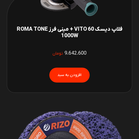
فلاپ دیسک 60 VITO + مینی فرز ROMA TONE
1000W
9،642،600
تومان