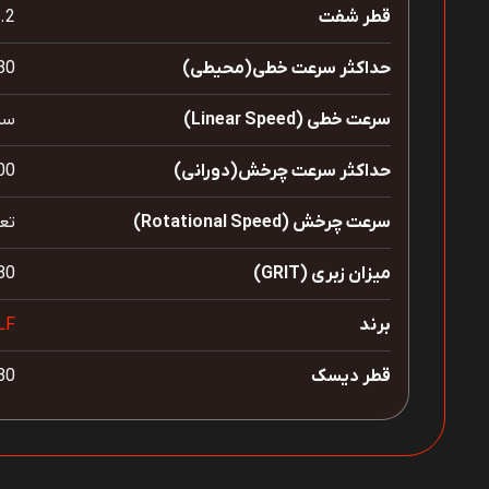
قطر شفت
22.2 م
حداکثر سرعت خطی(محیطی)
80 متر بر ثا
سرعت خطی (Linear Speed)
سرع
حداکثر سرعت چرخش(دورانی)
8500 دو
سرعت چرخش (Rotational Speed)
تعد
میزان زبری (GRIT)
80
برند
LF
قطر دیسک
180 میلی‌مت