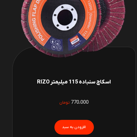
اسکاچ سنباده 115 میلیمتر RIZO
770،000
تومان