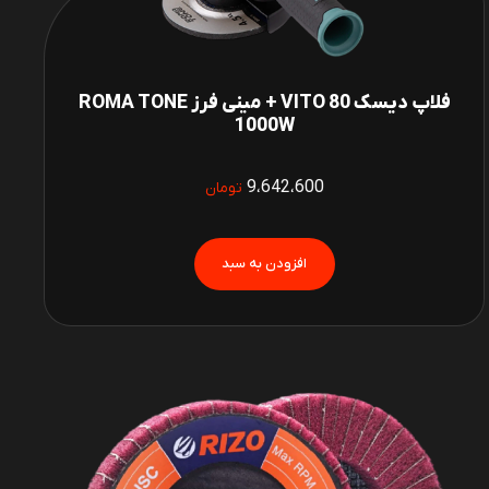
فلاپ دیسک 80 VITO + مینی فرز ROMA TONE
1000W
9،642،600
تومان