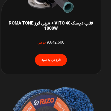
فلاپ دیسک 40 VITO + مینی فرز ROMA TONE
1000W
9،642،600
تومان