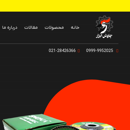
خانه
محصولات
مقالات
درباره ما
پنکه رومیزی و
021-28426366
0999-9952025