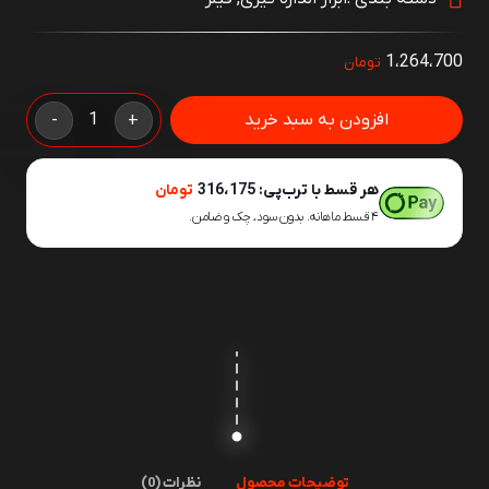
1،264،700
تومان
فیلر
افزودن به سبد خرید
-
+
10
سانت
هر قسط با ترب‌پی:
316،175
تومان
INSIZE
۴ قسط ماهانه. بدون سود، چک و ضامن.
20-
4602
عدد
توضیحات محصول
نظرات (0)