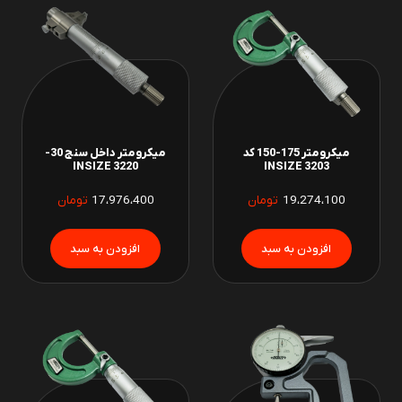
میکرومتر 175-150 کد
میکرومتر داخل سنج 30-
3220 INSIZE
INSIZE 3203
19،274،100
تومان
17،976،400
تومان