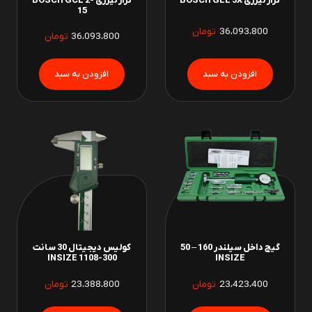
تراز لیزری BOSCH GLL 3X
تراز لیزری BOSCH GCL 2-
15
36،093،800
تومان
36،093،800
تومان
گیج داخل سیلندر 160 – 50
کولیس دیجیتال 30 سانت
INSIZE 1108-300
INSIZE
23،423،400
تومان
23،388،800
تومان