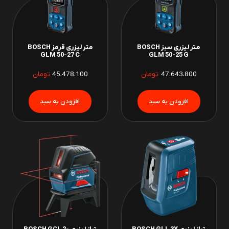
متر لیزری سبز BOSCH
متر لیزری قرمز BOSCH
GLM 50-27 C
GLM 50-25 G
47،643،800
تومان
45،478،100
تومان