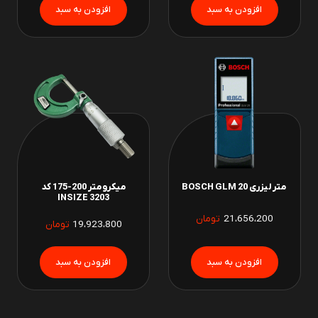
متر لیزری BOSCH GLM 20
میکرومتر 200-175 کد
INSIZE 3203
21،656،200
تومان
19،923،800
تومان