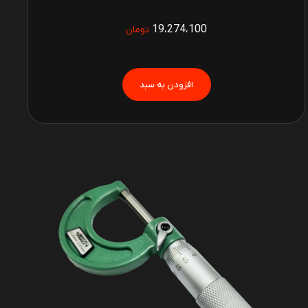
19،274،100
تومان