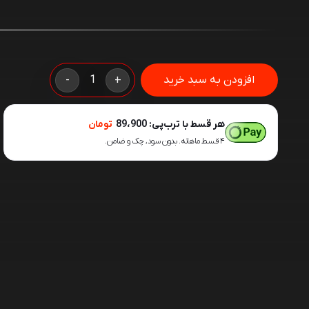
متر
افزودن به سبد خرید
-
+
دستی
3
هر قسط با ترب‌پی:
89،900
تومان
متری
۴ قسط ماهانه. بدون سود، چک و ضامن.
51020
DINGQI
عدد