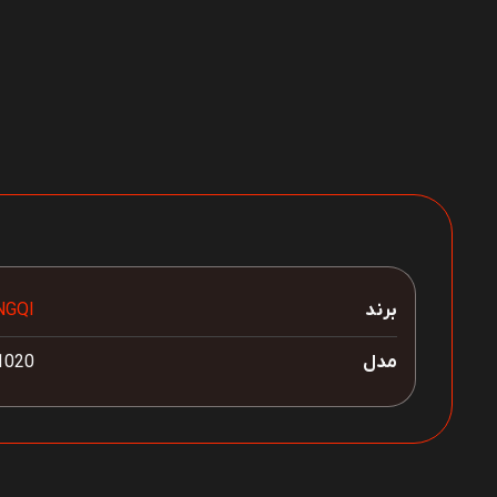
برند
NGQI
مدل
1020