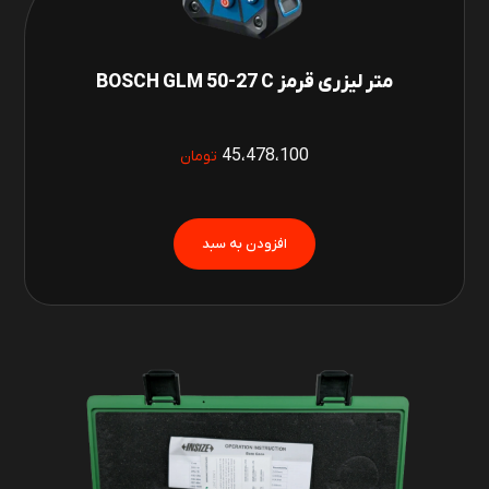
متر لیزری قرمز BOSCH GLM 50-27 C
45،478،100
تومان