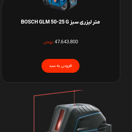
متر لیزری سبز BOSCH GLM 50-25 G
47،643،800
تومان