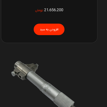
21،656،200
تومان