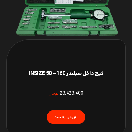
گیج داخل سیلندر 160 – 50 INSIZE
23،423،400
تومان