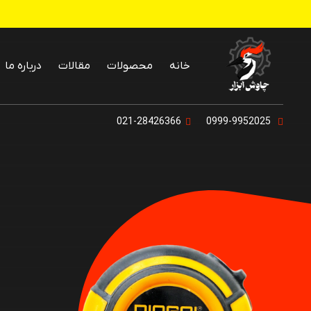
خانه
محصولات
مقالات
درباره ما
پنکه رومیزی و
021-28426366
0999-9952025