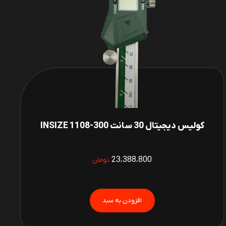
کولیس دیجیتال 30 سانت INSIZE 1108-300
23،388،800
تومان