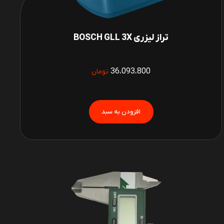
تراز لیزری BOSCH GLL 3X
36،093،800
تومان