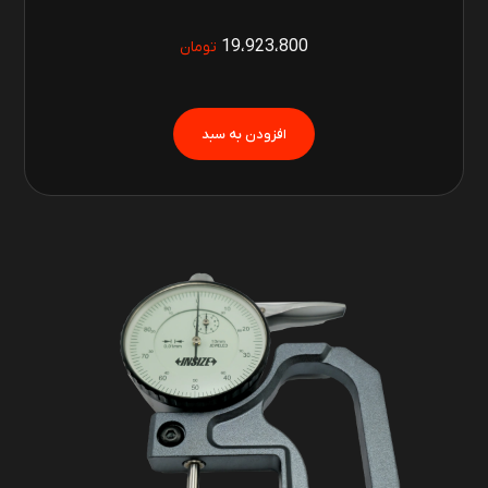
19،923،800
تومان