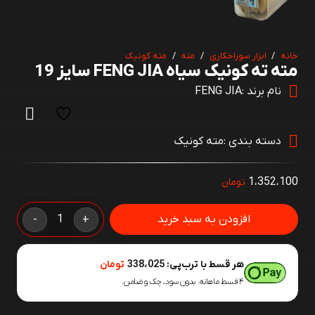
خانه
/
ابزار سوراخکاری
/
مته
/
مته کونیک
مته ته کونیک سیاه FENG JIA سایز 19
نام برند :
FENG JIA
دسته بندی :
مته کونیک
1،352،100
تومان
مته
افزودن به سبد خرید
-
+
ته
کونیک
هر قسط با ترب‌پی:
338،025
تومان
سیاه
۴ قسط ماهانه. بدون سود، چک و ضامن.
FENG
JIA