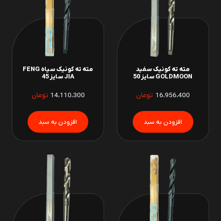
مته ته کونیک سفید
مته ته کونیک سیاه FENG
GOLDMOON سایز 50
JIA سایز 45
16،956،400
تومان
14،110،300
تومان