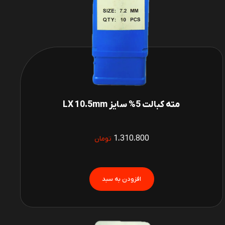
مته کبالت 5% سایز LX 10.5mm
1،310،800
تومان