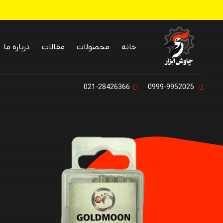
خانه
محصولات
مقالات
درباره ما
پنکه رومیزی و
021-28426366
0999-9952025