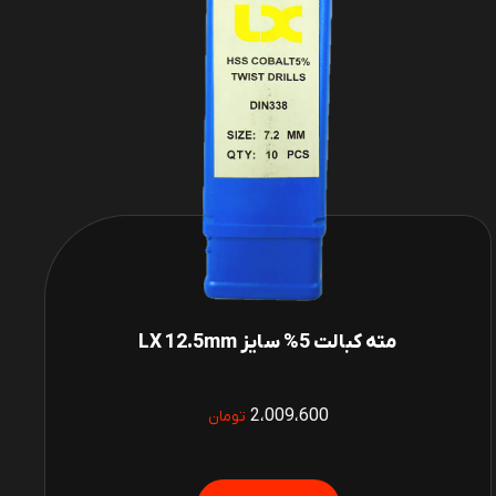
مته کبالت 5% سایز LX 12.5mm
2،009،600
تومان