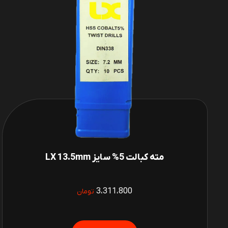
مته کبالت 5% سایز LX 13.5mm
3،311،800
تومان