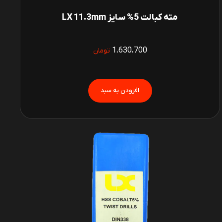
مته کبالت 5% سایز LX 11.3mm
1،630،700
تومان