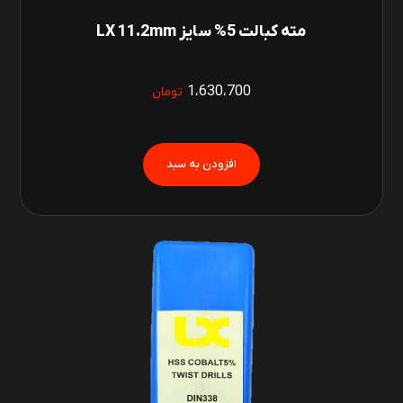
مته کبالت 5% سایز LX 11.2mm
1،630،700
تومان