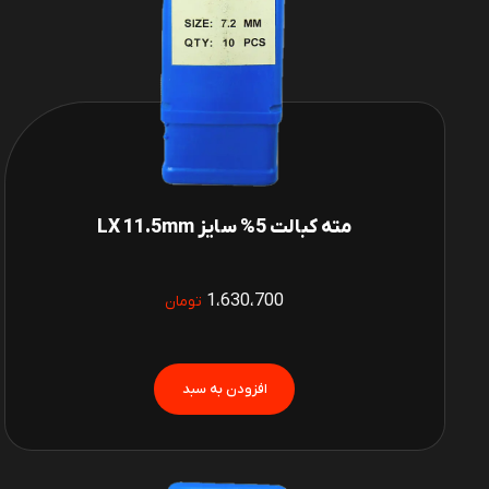
مته کبالت 5% سایز LX 11.5mm
1،630،700
تومان