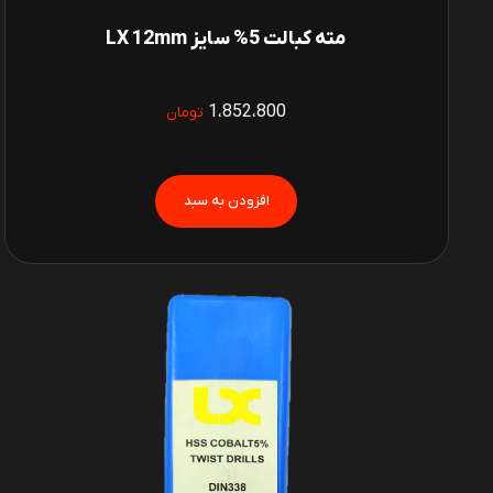
مته کبالت 5% سایز LX 12mm
1،852،800
تومان