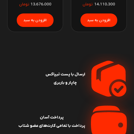
14،110،300
تومان
13،676،000
تومان
ارسال با پست تیپاکس
چاپار و باربری
پرداخت آسان
پرداخت با تمامی کارت‌های عضو شتاب