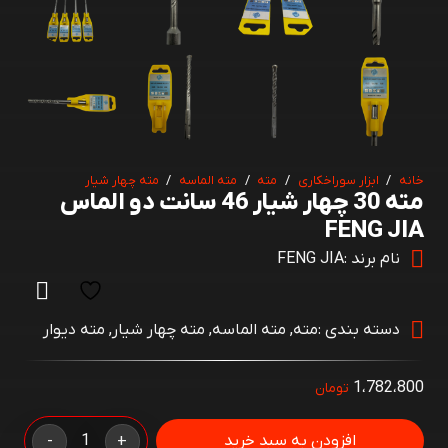
خانه
/
ابزار سوراخکاری
/
مته
/
مته الماسه
/
مته چهار شیار
مته 30 چهار شیار 46 سانت دو الماس
FENG JIA
نام برند :
FENG JIA
دسته بندی :
مته
,
مته الماسه
,
مته چهار شیار
,
مته دیوار
1،782،800
تومان
مته
افزودن به سبد خرید
-
+