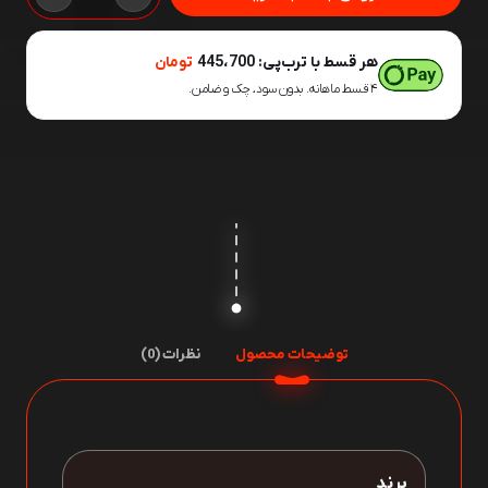
30
چهار
هر قسط با ترب‌پی:
445،700
تومان
شیار
۴ قسط ماهانه. بدون سود، چک و ضامن.
46
سانت
دو
الماس
FENG
JIA
عدد
توضیحات محصول
نظرات (0)
برند