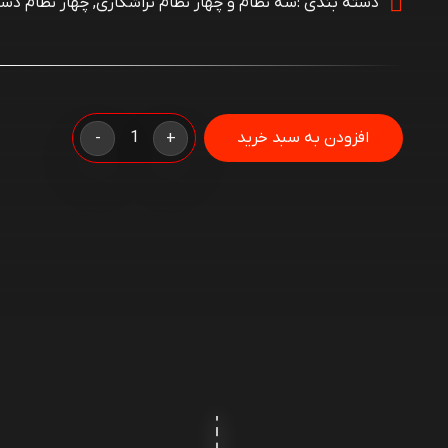
دسته بندی :
سه نظام و چهار نظام تراشکاری
,
چهار نظام دست
چهار
افزودن به سبد خرید
-
+
نظام
منظم
دستگاه
400
YTUM
کره
نشان
(اصلی)
عدد