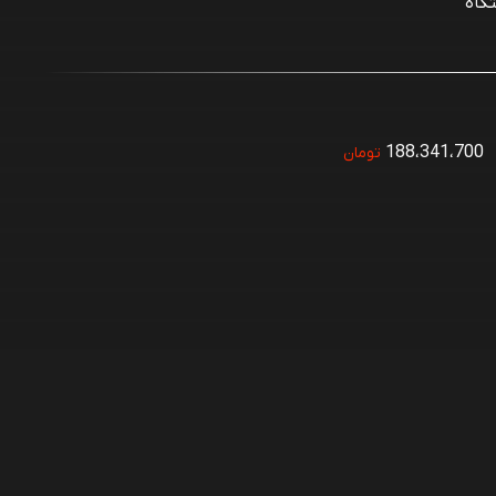
گاه
188،341،700
تومان