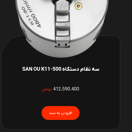
سه نظام دستگاه SAN OU K11-500
412،590،400
تومان