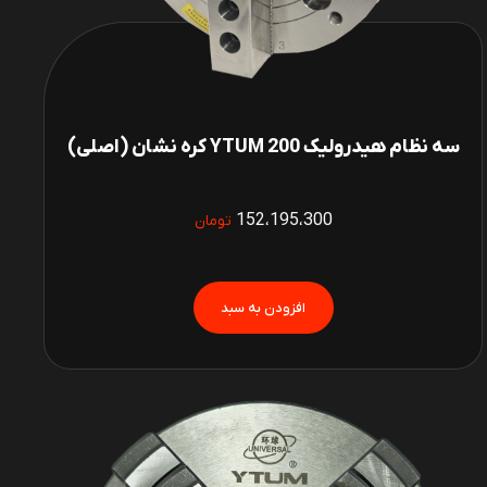
سه نظام هیدرولیک 200 YTUM کره نشان (اصلی)
152،195،300
تومان