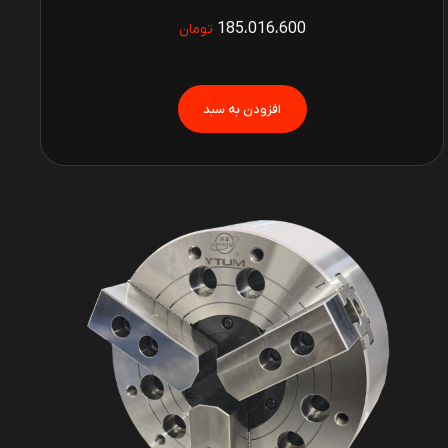
185،016،600
تومان