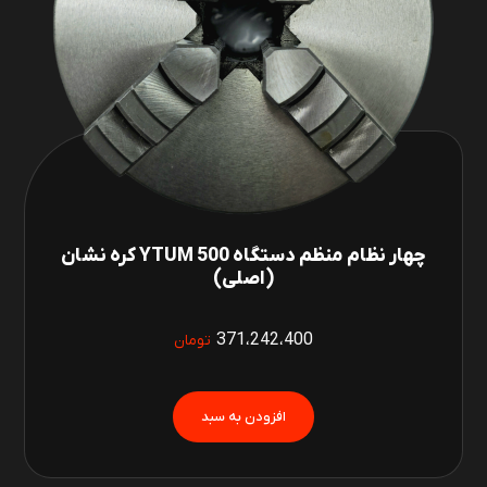
چهار نظام منظم دستگاه 500 YTUM کره نشان
(اصلی)
371،242،400
تومان