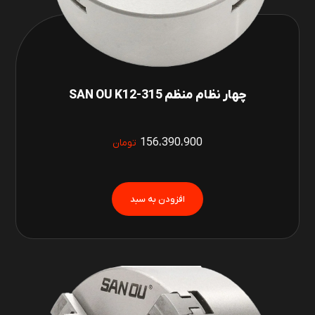
چهار نظام منظم SAN OU K12-315
156،390،900
تومان