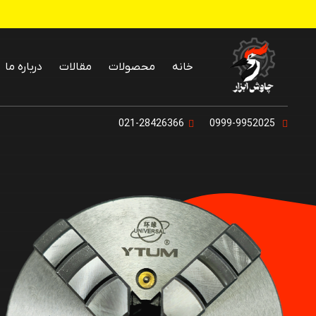
خانه
محصولات
مقالات
درباره ما
پنکه رومیزی و
021-28426366
0999-9952025