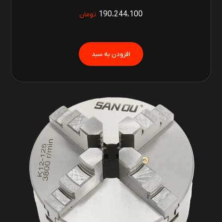
190،244،100
تومان