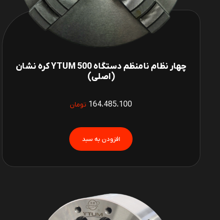
چهار نظام نامنظم دستگاه 500 YTUM کره نشان
(اصلی)
164،485،100
تومان