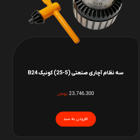
سه نظام آچاری صنعتی (5-25) کونیک B24
23،746،300
تومان