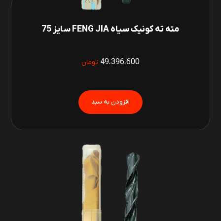
مته ته کونیک سیاه FENG JIA سایز 75
49،396،600
تومان