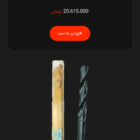
20،615،000
تومان