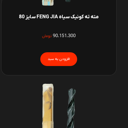
مته ته کونیک سیاه FENG JIA سایز 80
90،151،300
تومان