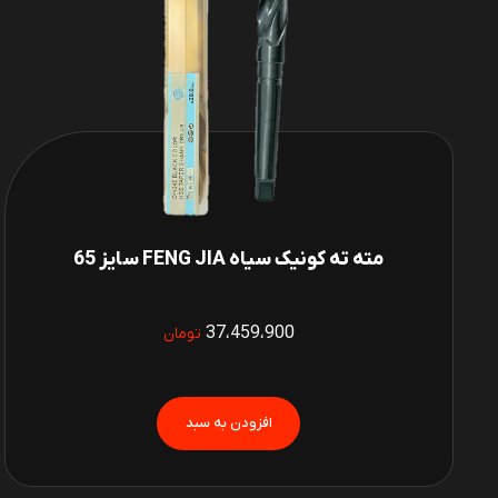
مته ته کونیک سیاه FENG JIA سایز 65
37،459،900
تومان