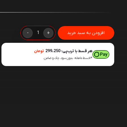
گردبر
افزودن به سبد خرید
-
+
پرسلان
گرانیت
هر قسط با ترب‌پی:
299،250
تومان
سرامیک
۴ قسط ماهانه. بدون سود، چک و ضامن.
20
RIZO
عدد