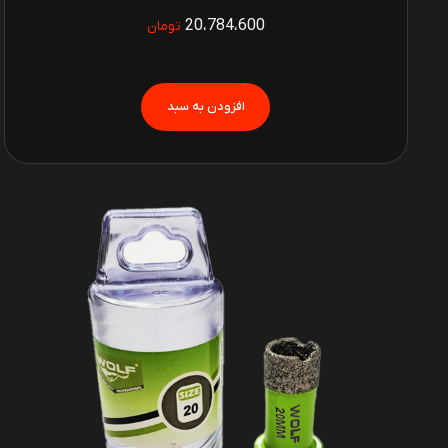
20،784،600
تومان