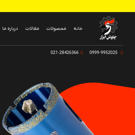
خانه
محصولات
مقالات
درباره ما
پنکه رومیزی و
021-28426366
0999-9952025