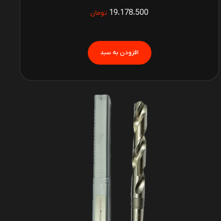
19،178،500
تومان