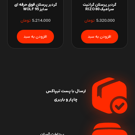
گردبر پرسلان گرانیت
گردبر پرسلان فوق حرفه ای
سرامیک 80 RIZO
سایز 95 WOLF
5،320،000
تومان
5،214،000
تومان
ارسال با پست تیپاکس
چاپار و باربری
پرداخت آسان