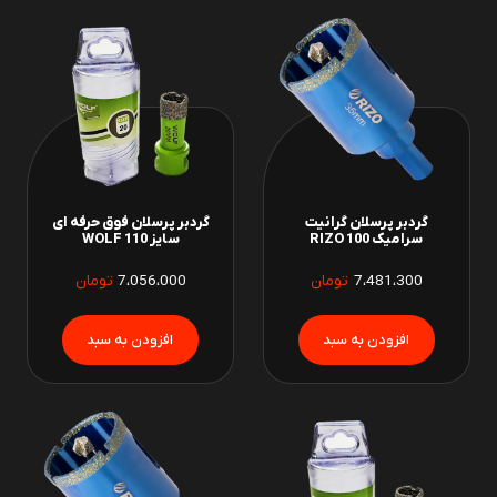
گردبر پرسلان گرانیت
گردبر پرسلان فوق حرفه ای
سرامیک 100 RIZO
سایز 110 WOLF
7،481،300
تومان
7،056،000
تومان