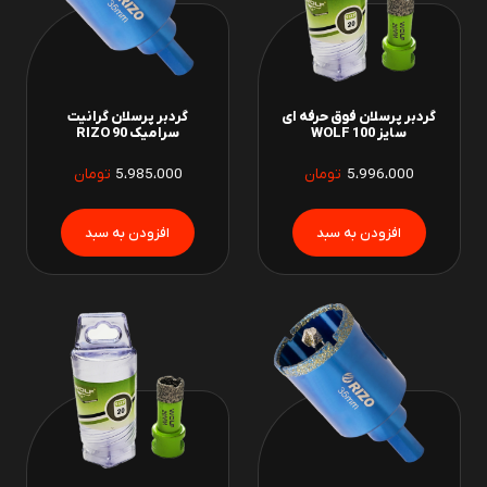
گردبر پرسلان فوق حرفه ای
گردبر پرسلان گرانیت
سایز 100 WOLF
سرامیک 90 RIZO
5،996،000
تومان
5،985،000
تومان