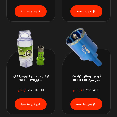
گردبر پرسلان گرانیت
گردبر پرسلان فوق حرفه ای
سرامیک 110 RIZO
سایز 120 WOLF
8،229،400
تومان
7،700،000
تومان