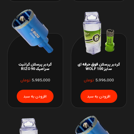
گردبر پرسلان فوق حرفه ای
گردبر پرسلان گرانیت
سایز 100 WOLF
سرامیک 90 RIZO
5،996،000
تومان
5،985،000
تومان