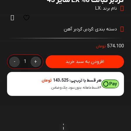
گردبر کبالت 8% LX سایز 43
نام برند :
LX
دسته بندی :
گردبر
,
گردبر آهن
574،100
تومان
گردبر
افزودن به سبد خرید
-
+
کبالت
8%
هر قسط با ترب‌پی:
143،525
تومان
LX
۴ قسط ماهانه. بدون سود، چک و ضامن.
سایز
43
عدد