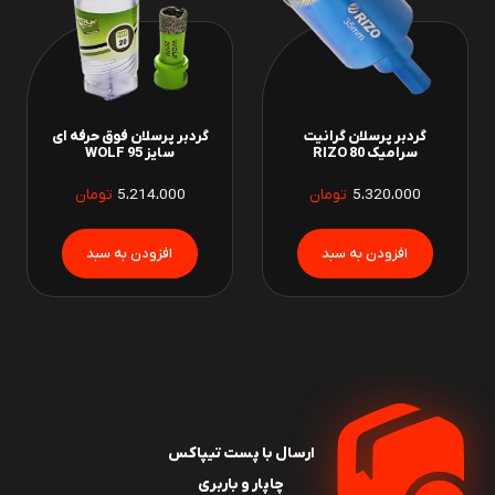
گردبر پرسلان گرانیت
گردبر پرسلان فوق حرفه ای
سرامیک 80 RIZO
سایز 95 WOLF
5،320،000
تومان
5،214،000
تومان
ارسال با پست تیپاکس
چاپار و باربری