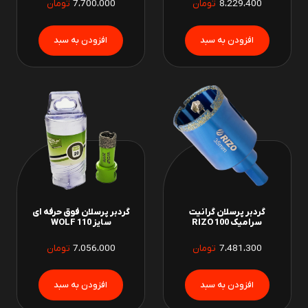
8،229،400
تومان
7،700،000
تومان
گردبر پرسلان گرانیت
گردبر پرسلان فوق حرفه ای
سرامیک 100 RIZO
سایز 110 WOLF
7،481،300
تومان
7،056،000
تومان